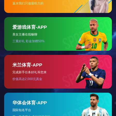
在线留言
我们可以根据您的需求为您推荐合适的解决方案，请您填写以下表
格，我们会及时联系您！
留言应用名称：
客户留言
描述：
*
留言内容：
姓名：
性别：
男
女
手机：
电话：