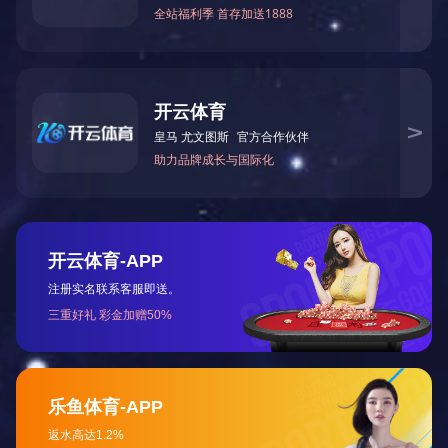
公司简介
荣誉资质

企业资质
企业专利
企业荣誉
企业业绩

市政工程业绩
公路工程业绩
开云手机官方版页面登录入
口-开云（中国）
水利工程业绩
房建工程业绩
业绩展示
开云手机官方版页面登录入口

开云手机官方版页面登录入口
业内动态
开云手机官方版页面登录入口-开云（中国）

联系方式
客户留言
联系方式
客户留言
当前位置：
开云手机官方版页面登录入口
/
在线留言