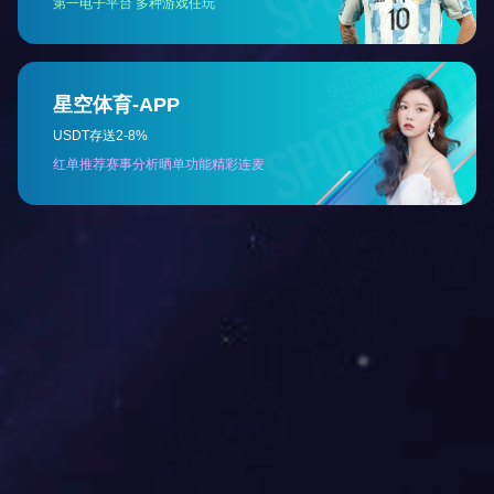
传真：
邮箱：
*
验证码：
地址：
邮编：
提交
CONTACT INFORMATION
联系方式
福建省龙岩市新罗区东肖镇龙腾南路14号珠江大厦7层701室
0597-2336139
382955834@qq.com