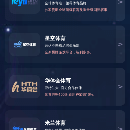
企业业绩
市政工程业绩
公路工程业绩
开云手机官方版页面登录入口-开云（中国）
水利工程业绩
房建工程业绩
业绩展示
开云手机官方版页面登录入口

开云手机官方版页面登录入口
开云手机官方版页面登录入口
业内动态
开云手机官方版页面登录入口-开云（中国）

开云手机官方版页面登录入口-开云（中国）