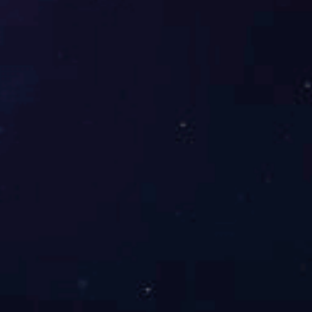
WEBSITE QR CODE
网站二维码
扫一扫进入网站
微信公众号
扫一扫关注微信公众号
ONLINE MESSAGE
联系方式
留言应用名称：
客户留言
描述：
*
留言内容：