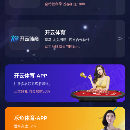
公司简介
荣誉资质

企业资质
企业专利
企业荣誉
企业业绩

市政工程业绩
公路工程业绩
开云手机官方版页面登录入
口-开云（中国）
水利工程业绩
房建工程业绩
业绩展示
开云手机官方版页面登录入口

开云手机官方版页面登录入口
业内动态
开云手机官方版页面登录入口-开云（中国）

联系方式
客户留言
开云手机官方版页面登录入口
业内动态
当前位置：
开云手机官方版页面登录入口
/
开云手机官方版页面登录入口
/