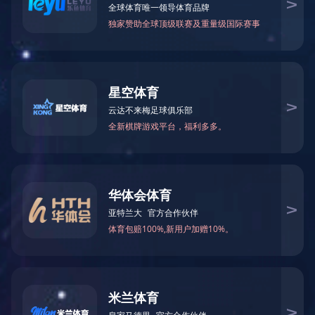
企业业绩
市政工程业绩
公路工程业绩
开云手机官方版页面登录入口-开云（中国）
水利工程业绩
房建工程业绩
业绩展示
开云手机官方版页面登录入口

开云手机官方版页面登录入口
开云手机官方版页面登录入口
业内动态
开云手机官方版页面登录入口-开云（中国）

开云手机官方版页面登录入口-开云（中国）