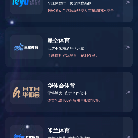
企业业绩
市政工程业绩
公路工程业绩
开云手机官方版页面登录入口-开云（中国）
水利工程业绩
房建工程业绩
业绩展示
开云手机官方版页面登录入口

开云手机官方版页面登录入口
开云手机官方版页面登录入口
业内动态
开云手机官方版页面登录入口-开云（中国）

开云手机官方版页面登录入口-开云（中国）