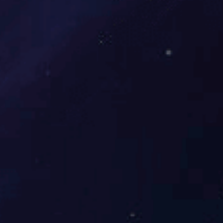
滨湖卓越城文华园一期项目11号楼科研楼办公室内装饰工程
Details
上一页
1
2
下一页
CONTACT INFORMATION
联系方式
福建省龙岩市新罗区东肖镇龙腾南路14号珠江大厦7层701室
0597-2336139
382955834@qq.com
WEBSITE QR CODE
网站二维码
扫一扫进入网站