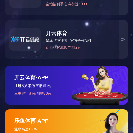
公司简介
荣誉资质

企业资质
企业专利
企业荣誉
企业业绩

市政工程业绩
公路工程业绩
开云手机官方版页面登录入
口-开云（中国）
水利工程业绩
房建工程业绩
业绩展示
开云手机官方版页面登录入口

开云手机官方版页面登录入口
业内动态
开云手机官方版页面登录入口-开云（中国）

联系方式
客户留言

市政工程
公路工程
房建工程