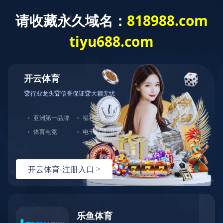
开云手机官方版页面登录入口
开云手机官方版页面登录入口
公司简介
荣誉资质

荣誉资质
企业资质
企业专利
企业荣誉
企业业绩
