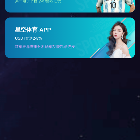
2017年度“纳税大户”称号
CONTACT INFORMATION
联系方式
福建省龙岩市新罗区东肖镇龙腾南路14号珠江大厦7层701室
0597-2336139
382955834@qq.com
WEBSITE QR CODE
网站二维码
扫一扫进入网站
微信公众号
扫一扫关注微信公众号