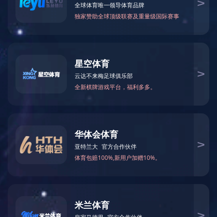
企业业绩
市政工程业绩
公路工程业绩
开云手机官方版页面登录入口-开云（中国）
水利工程业绩
房建工程业绩
业绩展示
开云手机官方版页面登录入口

开云手机官方版页面登录入口
开云手机官方版页面登录入口
业内动态
开云手机官方版页面登录入口-开云（中国）

开云手机官方版页面登录入口-开云（中国）