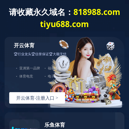
开云手机官方版页面登录入口
开云手机官方版页面登录入口
公司简介
荣誉资质

荣誉资质
企业资质
企业专利
企业荣誉
企业业绩
