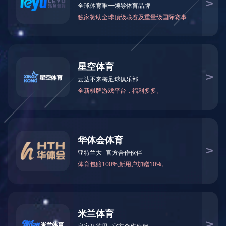
企业业绩
市政工程业绩
公路工程业绩
开云手机官方版页面登录入口-开云（中国）
水利工程业绩
房建工程业绩
业绩展示
开云手机官方版页面登录入口

开云手机官方版页面登录入口
开云手机官方版页面登录入口
业内动态
开云手机官方版页面登录入口-开云（中国）

开云手机官方版页面登录入口-开云（中国）