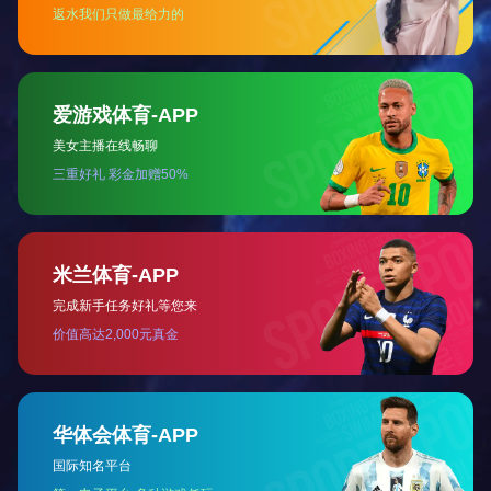
当前位置：
开云手机官方版页面登录入口
/
荣誉资质
/
企业荣誉
/
2014-2015年龙岩市建筑业先进企业
2014-2015年龙岩市建筑业先进
企业
工程描述
参数
扫二维码用手机看
未找到相应参数组，请于后台属性模板中添加
上一个