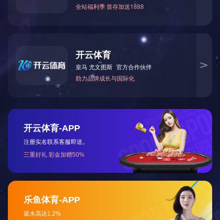
公司简介
荣誉资质

企业资质
企业专利
企业荣誉
企业业绩

市政工程业绩
公路工程业绩
开云手机官方版页面登录入
口-开云（中国）
水利工程业绩
房建工程业绩
业绩展示
开云手机官方版页面登录入口

开云手机官方版页面登录入口
业内动态
开云手机官方版页面登录入口-开云（中国）

联系方式
客户留言

市政工程
公路工程
房建工程