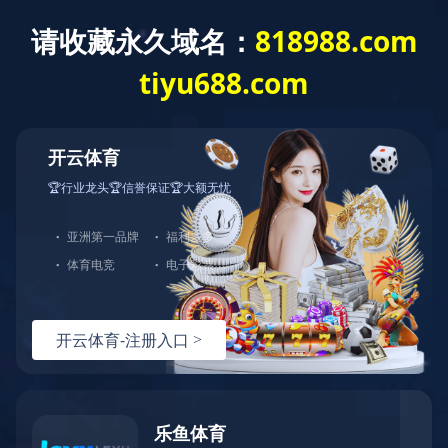
开云手机官方版页面登录入口
开云手机官方版页面登录入口
公司简介
荣誉资质

荣誉资质
企业资质
企业专利
企业荣誉
企业业绩
