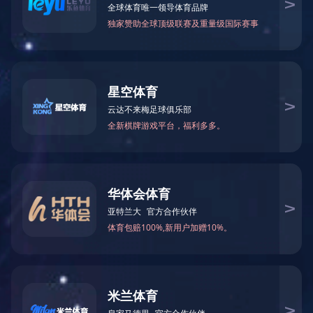
企业业绩
市政工程业绩
公路工程业绩
开云手机官方版页面登录入口-开云（中国）
水利工程业绩
房建工程业绩
业绩展示
开云手机官方版页面登录入口

开云手机官方版页面登录入口
开云手机官方版页面登录入口
业内动态
开云手机官方版页面登录入口-开云（中国）

开云手机官方版页面登录入口-开云（中国）