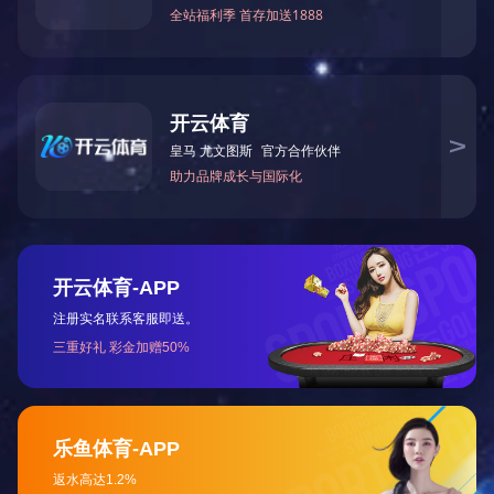
公司简介
荣誉资质

企业资质
企业专利
企业荣誉
企业业绩

市政工程业绩
公路工程业绩
开云手机官方版页面登录入
口-开云（中国）
水利工程业绩
房建工程业绩
业绩展示
开云手机官方版页面登录入口

开云手机官方版页面登录入口
业内动态
开云手机官方版页面登录入口-开云（中国）

联系方式
客户留言

市政工程
公路工程
房建工程