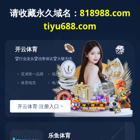
开云手机官方版页面登录入口
开云手机官方版页面登录入口
公司简介
荣誉资质

荣誉资质
企业资质
企业专利
企业荣誉
企业业绩
