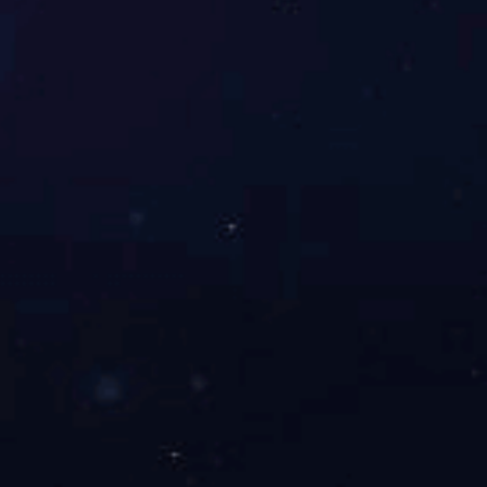
ONLINE MESSAGE
联系方式
留言应用名称：
客户留言
描述：
*
留言内容：
姓名：
性别：
男
女
手机：
电话：
传真：
邮箱：