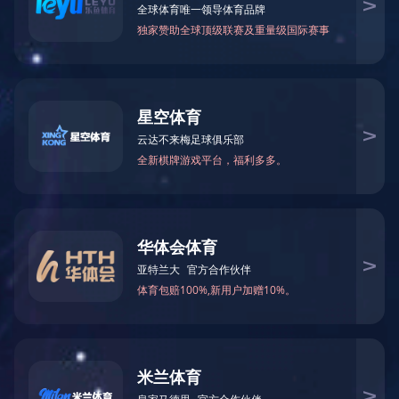
企业业绩
市政工程业绩
公路工程业绩
开云手机官方版页面登录入口-开云（中国）
水利工程业绩
房建工程业绩
业绩展示
开云手机官方版页面登录入口

开云手机官方版页面登录入口
开云手机官方版页面登录入口
业内动态
开云手机官方版页面登录入口-开云（中国）

开云手机官方版页面登录入口-开云（中国）