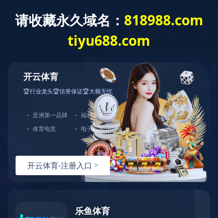
开云手机官方版页面登录入口
开云手机官方版页面登录入口
公司简介
荣誉资质

荣誉资质
企业资质
企业专利
企业荣誉
企业业绩
