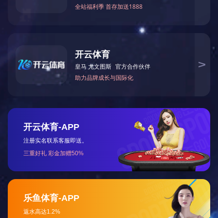
公司简介
荣誉资质

企业资质
企业专利
企业荣誉
企业业绩

市政工程业绩
公路工程业绩
开云手机官方版页面登录入
口-开云（中国）
水利工程业绩
房建工程业绩
业绩展示
开云手机官方版页面登录入口

开云手机官方版页面登录入口
业内动态
开云手机官方版页面登录入口-开云（中国）

联系方式
客户留言

市政工程
公路工程
房建工程