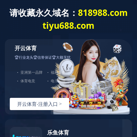
开云手机官方版页面登录入口
开云手机官方版页面登录入口
公司简介
荣誉资质

荣誉资质
企业资质
企业专利
企业荣誉
企业业绩
