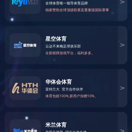
企业业绩
市政工程业绩
公路工程业绩
开云手机官方版页面登录入口-开云（中国）
水利工程业绩
房建工程业绩
业绩展示
开云手机官方版页面登录入口

开云手机官方版页面登录入口
开云手机官方版页面登录入口
业内动态
开云手机官方版页面登录入口-开云（中国）

开云手机官方版页面登录入口-开云（中国）