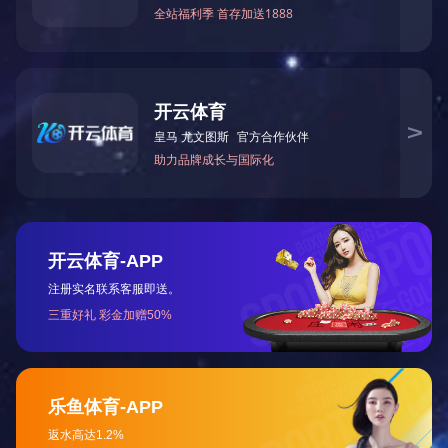
公司简介
荣誉资质

企业资质
企业专利
企业荣誉
企业业绩

市政工程业绩
公路工程业绩
开云手机官方版页面登录入
口-开云（中国）
水利工程业绩
房建工程业绩
业绩展示
开云手机官方版页面登录入口

开云手机官方版页面登录入口
业内动态
开云手机官方版页面登录入口-开云（中国）

联系方式
客户留言

市政工程
公路工程
房建工程