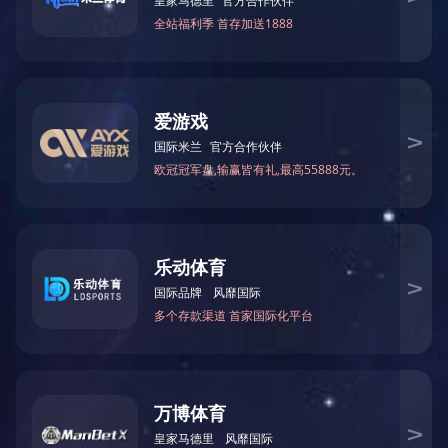
联系方式
客户留言
开云手机官方版页面登录入口
公司简介
荣誉资质
企业资质
企业专利
企业荣誉
企业业绩
市政工程业绩
公路工程业绩
开云手机官方版页面登录入
口-开云（中国）
水利工程业绩
房建工程业绩
业绩展示
开云手机官方版页面登录入口
开云手机官方版页面登录入口
业内动态
开云手机官方版页面登录入口-开云（中国）
联系方式
客户留言

开云手机官方版页面登录入口