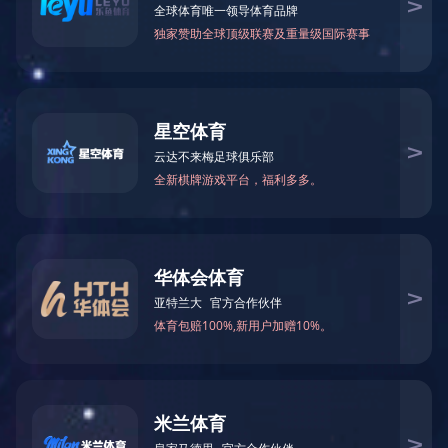
企业业绩
市政工程业绩
公路工程业绩
开云手机官方版页面登录入口-开云（中国）
水利工程业绩
房建工程业绩
业绩展示
开云手机官方版页面登录入口

开云手机官方版页面登录入口
开云手机官方版页面登录入口
业内动态
开云手机官方版页面登录入口-开云（中国）

开云手机官方版页面登录入口-开云（中国）