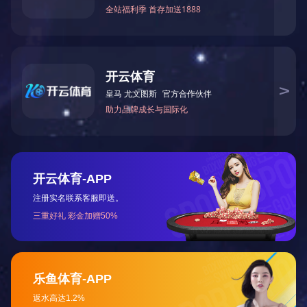
公司简介
荣誉资质

企业资质
企业专利
企业荣誉
企业业绩

市政工程业绩
公路工程业绩
开云手机官方版页面登录入
口-开云（中国）
水利工程业绩
房建工程业绩
业绩展示
开云手机官方版页面登录入口

开云手机官方版页面登录入口
业内动态
开云手机官方版页面登录入口-开云（中国）

联系方式
客户留言

市政工程
公路工程
房建工程