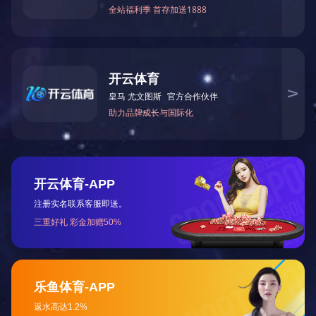
公司简介
荣誉资质

企业资质
企业专利
企业荣誉
企业业绩

市政工程业绩
公路工程业绩
开云手机官方版页面登录入
口-开云（中国）
水利工程业绩
房建工程业绩
业绩展示
开云手机官方版页面登录入口

开云手机官方版页面登录入口
业内动态
开云手机官方版页面登录入口-开云（中国）

联系方式
客户留言

市政工程
公路工程
房建工程