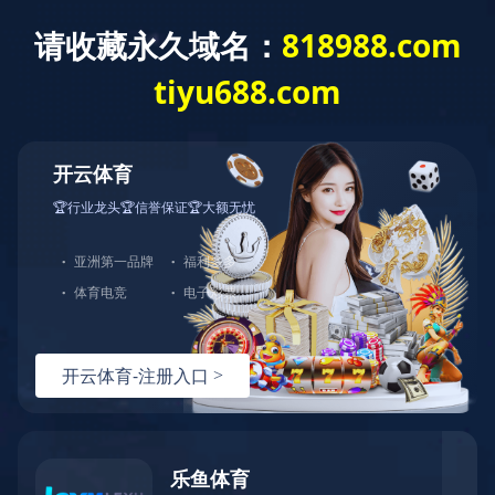
开云手机官方版页面登录入口
开云手机官方版页面登录入口
公司简介
荣誉资质

荣誉资质
企业资质
企业专利
企业荣誉
企业业绩
